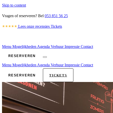
Skip to content
Vragen of reserveren? Bel
053 851 56 25
Lees onze recensies
Tickets
Menu
Mogelijkheden
Agenda
Verhuur
Impressie
Contact
RESERVEREN
Menu
Mogelijkheden
Agenda
Verhuur
Impressie
Contact
RESERVEREN
TICKETS