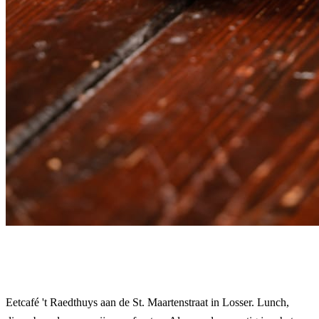
Eetcafé 't Raedthuys aan de St. Maartenstraat in Losser. Lunch,