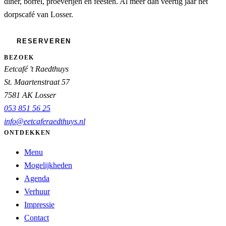
diner, borrel, proeverijen en feesten. Al meer dan veertig jaar het
dorpscafé van Losser.
RESERVEREN
BEZOEK
Eetcafé 't Raedthuys
St. Maartenstraat 57
7581 AK Losser
053 851 56 25
info@eetcaferaedthuys.nl
ONTDEKKEN
Menu
Mogelijkheden
Agenda
Verhuur
Impressie
Contact