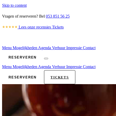
Skip to content
Vragen of reserveren? Bel
053 851 56 25
Lees onze recensies
Tickets
Menu
Mogelijkheden
Agenda
Verhuur
Impressie
Contact
RESERVEREN
Menu
Mogelijkheden
Agenda
Verhuur
Impressie
Contact
RESERVEREN
TICKETS