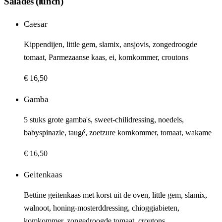
Salades (lunch)
Caesar
Kippendijen, little gem, slamix, ansjovis, zongedroogde
tomaat, Parmezaanse kaas, ei, komkommer, croutons
€ 16,50
Gamba
5 stuks grote gamba's, sweet-chilidressing, noedels,
babyspinazie, taugé, zoetzure komkommer, tomaat, wakame
€ 16,50
Geitenkaas
Bettine geitenkaas met korst uit de oven, little gem, slamix,
walnoot, honing-mosterddressing, chioggiabieten,
komkommer, zongedroogde tomaat, croutons